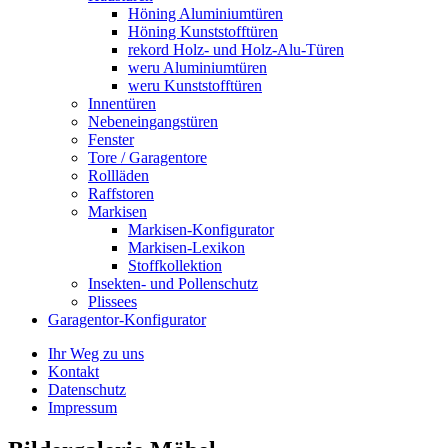
Höning Aluminiumtüren
Höning Kunststofftüren
rekord Holz- und Holz-Alu-Türen
weru Aluminiumtüren
weru Kunststofftüren
Innentüren
Nebeneingangstüren
Fenster
Tore / Garagentore
Rollläden
Raffstoren
Markisen
Markisen-Konfigurator
Markisen-Lexikon
Stoffkollektion
Insekten- und Pollenschutz
Plissees
Garagentor-Konfigurator
Ihr Weg zu uns
Kontakt
Datenschutz
Impressum