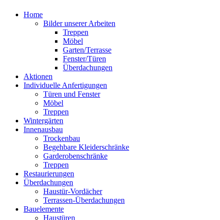
Home
Bilder unserer Arbeiten
Treppen
Möbel
Garten/Terrasse
Fenster/Türen
Überdachungen
Aktionen
Individuelle Anfertigungen
Türen und Fenster
Möbel
Treppen
Wintergärten
Innenausbau
Trockenbau
Begehbare Kleiderschränke
Garderobenschränke
Treppen
Restaurierungen
Überdachungen
Haustür-Vordächer
Terrassen-Überdachungen
Bauelemente
Haustüren