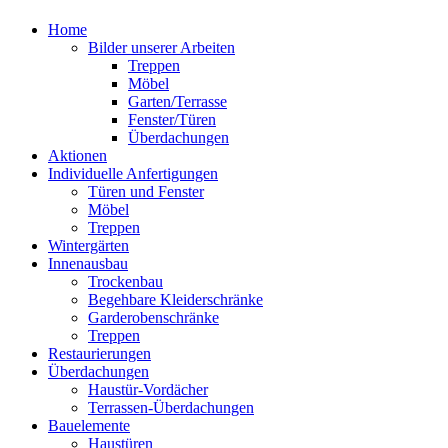
Home
Bilder unserer Arbeiten
Treppen
Möbel
Garten/Terrasse
Fenster/Türen
Überdachungen
Aktionen
Individuelle Anfertigungen
Türen und Fenster
Möbel
Treppen
Wintergärten
Innenausbau
Trockenbau
Begehbare Kleiderschränke
Garderobenschränke
Treppen
Restaurierungen
Überdachungen
Haustür-Vordächer
Terrassen-Überdachungen
Bauelemente
Haustüren