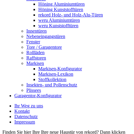
Höning Aluminiumtüren
Höning Kunststofftüren
rekord Holz- und Holz-Alu-Türen
weru Aluminiumtüren
weru Kunststofftüren
Innentüren
Nebeneingangstüren
Fenster
Tore / Garagentore
Rollläden
Raffstoren
Markisen
Markisen-Konfigurator
Markisen-Lexikon
Stoffkollektion
Insekten- und Pollenschutz
Plissees
Garagentor-Konfigurator
Ihr Weg zu uns
Kontakt
Datenschutz
Impressum
Finden Sie hier Ihre Ihre neue Haustür von rekord? Dann klicken