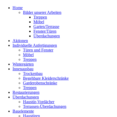
Home
Bilder unserer Arbeiten
Treppen
Möbel
Garten/Terrasse
Fenster/Türen
Überdachungen
Aktionen
Individuelle Anfertigungen
Türen und Fenster
Möbel
Treppen
Wintergärten
Innenausbau
Trockenbau
Begehbare Kleiderschränke
Garderobenschränke
Treppen
Restaurierungen
Überdachungen
Haustür-Vordächer
Terrassen-Überdachungen
Bauelemente
Haustüren