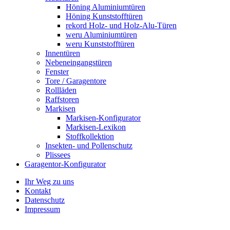
Höning Aluminiumtüren
Höning Kunststofftüren
rekord Holz- und Holz-Alu-Türen
weru Aluminiumtüren
weru Kunststofftüren
Innentüren
Nebeneingangstüren
Fenster
Tore / Garagentore
Rollläden
Raffstoren
Markisen
Markisen-Konfigurator
Markisen-Lexikon
Stoffkollektion
Insekten- und Pollenschutz
Plissees
Garagentor-Konfigurator
Ihr Weg zu uns
Kontakt
Datenschutz
Impressum