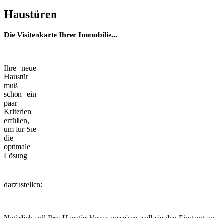
Haustüren
Die Visitenkarte Ihrer Immobilie...
Ihre neue
Haustür
muß
schon ein
paar
Kriterien
erfüllen,
um für Sie
die
optimale
Lösung
darzustellen:
Natürlich soll Ihre Haustür klasse aussehen, soll sie den Eingang zu