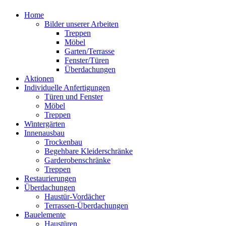
Home
Bilder unserer Arbeiten
Treppen
Möbel
Garten/Terrasse
Fenster/Türen
Überdachungen
Aktionen
Individuelle Anfertigungen
Türen und Fenster
Möbel
Treppen
Wintergärten
Innenausbau
Trockenbau
Begehbare Kleiderschränke
Garderobenschränke
Treppen
Restaurierungen
Überdachungen
Haustür-Vordächer
Terrassen-Überdachungen
Bauelemente
Haustüren