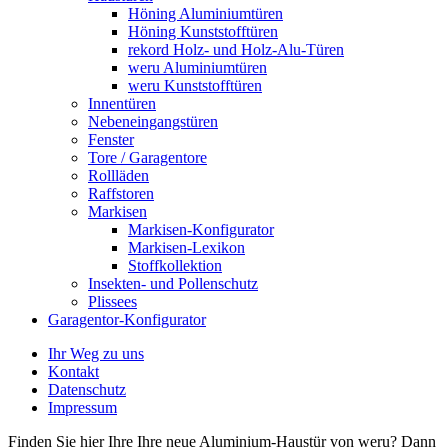
Höning Aluminiumtüren
Höning Kunststofftüren
rekord Holz- und Holz-Alu-Türen
weru Aluminiumtüren
weru Kunststofftüren
Innentüren
Nebeneingangstüren
Fenster
Tore / Garagentore
Rollläden
Raffstoren
Markisen
Markisen-Konfigurator
Markisen-Lexikon
Stoffkollektion
Insekten- und Pollenschutz
Plissees
Garagentor-Konfigurator
Ihr Weg zu uns
Kontakt
Datenschutz
Impressum
Finden Sie hier Ihre Ihre neue Aluminium-Haustür von weru? Dann