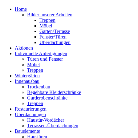
Home
Bilder unserer Arbeiten
Treppen
Möbel
Garten/Terrasse
Fenster/Türen
Überdachungen
Aktionen
Individuelle Anfertigungen
Türen und Fenster
Möbel
Treppen
Wintergärten
Innenausbau
Trockenbau
Begehbare Kleiderschränke
Garderobenschränke
Treppen
Restaurierungen
Überdachungen
Haustür-Vordächer
Terrassen-Überdachungen
Bauelemente
Haustüren