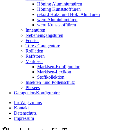
Höning Aluminiumtüren
Höning Kunststofftüren
rekord Holz- und Holz-Alu-Türen
weru Aluminiumtüren
weru Kunststofftüren
Innentüren
Nebeneingangstüren
Fenster
Tore / Garagentore
Rollläden
Raffstoren
Markisen
Markisen-Konfigurator
Markisen-Lexikon
Stoffkollektion
Insekten- und Pollenschutz
Plissees
Garagentor-Konfigurator
Ihr Weg zu uns
Kontakt
Datenschutz
Impressum