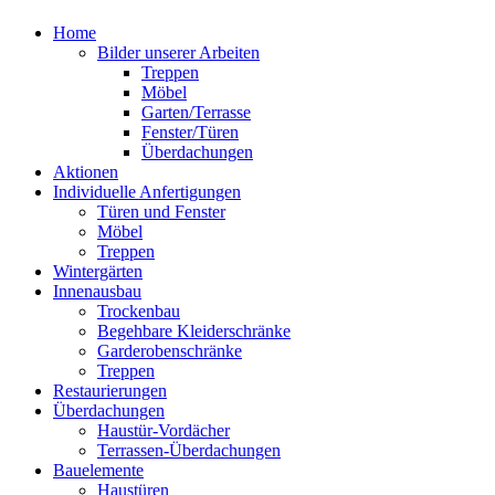
Home
Bilder unserer Arbeiten
Treppen
Möbel
Garten/Terrasse
Fenster/Türen
Überdachungen
Aktionen
Individuelle Anfertigungen
Türen und Fenster
Möbel
Treppen
Wintergärten
Innenausbau
Trockenbau
Begehbare Kleiderschränke
Garderobenschränke
Treppen
Restaurierungen
Überdachungen
Haustür-Vordächer
Terrassen-Überdachungen
Bauelemente
Haustüren