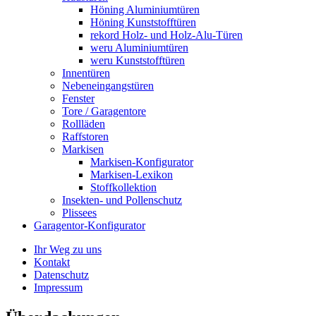
Höning Aluminiumtüren
Höning Kunststofftüren
rekord Holz- und Holz-Alu-Türen
weru Aluminiumtüren
weru Kunststofftüren
Innentüren
Nebeneingangstüren
Fenster
Tore / Garagentore
Rollläden
Raffstoren
Markisen
Markisen-Konfigurator
Markisen-Lexikon
Stoffkollektion
Insekten- und Pollenschutz
Plissees
Garagentor-Konfigurator
Ihr Weg zu uns
Kontakt
Datenschutz
Impressum